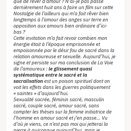
que de rêver d’amour ? N’ai-je pas passé
dernièrement huit ans à faire un film sur cette
Nostalgie de l’ailleurs qui m’a fait rêver bien
longtemps à l’amour des anges sur terre en
opposition aux amours bien ordinaire d’ici-
bas ?
Cette invitation m’a fait revoir combien mon
énergie était à l’époque emprisonnée et
empoisonnée par le désir fou de sacré dans la
relation amoureuse et sexuelle. Aujourd’hui, je
signe et persiste sur ma conclusion de La Voie
de l’amoureux :
le glissement quasi
systématique entre le sacré et la
sacralisation
est un poison spirituel dont on
voit les effets dans les guerres politiquement
« saintes » d’aujourd’hui.
Sexualité sacrée, féminin sacré, masculin
sacré, couple sacré, amour sacré, sans
compter les thèses sur la femme initiatrice de
l’homme en amour sacré et j’en passe… Vu
d’où je viens, ce n’est pas moi qui jetterai la
pierre à quiconque aujourd’hui, mais je