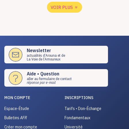
VOIR PLUS
Newsletter
actualités d’Arouna et de
La Voie de l’Amoureux
Aide • Question
aller au formulaire de contact
réponse par e-mail
MON COMPTE
INSCRIPTIONS
Espace-Étude
Tarifs • Don-Échange
Bulletins
AFR
Fondamentaux
Créer mon compte
Université