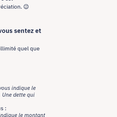
réciation.
😉
 vous sentez et
illimité quel que
 vous indique le
. Une dette qui
s :
e indique le montant