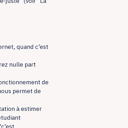
e-juste” (voir “La
ernet, quand c’est
ez nulle part
 fonctionnement de
 nous permet de
tation à estimer
étudiant
c’est