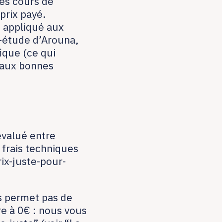
les cours de
 prix payé.
 appliqué aux
s-étude d’Arouna,
fique (ce qui
 aux bonnes
évalué entre
 frais techniques
rix-juste-pour-
us permet pas de
e à 0€ : nous vous