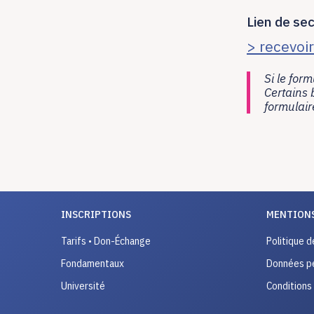
Lien de sec
> recevoi
Si le form
Certains 
formulaire
INSCRIPTIONS
MENTIONS
Tarifs • Don-Échange
Politique d
Fondamentaux
Données pe
Université
Conditions