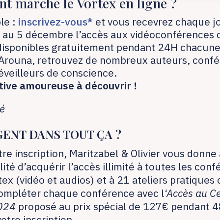
 marche le Vortex en ligne ?
le :
inscrivez-vous*
et vous recevrez chaque jo
au 5 décembre l’accès aux vidéoconférences d
disponibles gratuitement pendant 24H chacune
’Arouna, retrouvez de nombreux auteurs, confé
éveilleurs de conscience.
ative amoureuse à découvrir !
ié
GENT DANS TOUT ÇA ?
re inscription, Maritzabel & Olivier vous donne 
lité d’acquérir l’accès illimité à toutes les con
tex (vidéo et audios) et à 21 ateliers pratiques
ompléter chaque conférence avec l
‘Accès au Ce
024
proposé au prix spécial de 127€ pendant 
otre inscription.