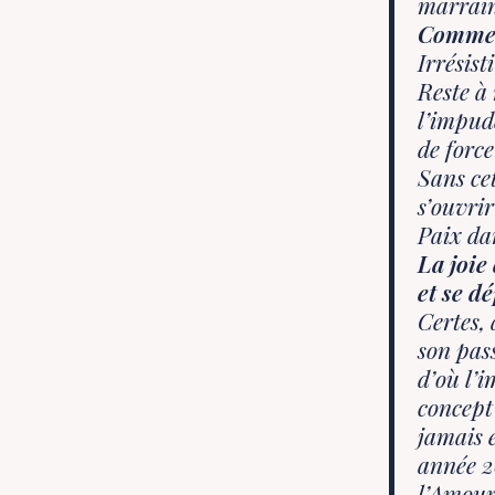
marrain
Comment
Irrésist
Reste à 
l’impud
de forc
Sans ce
s’ouvri
Paix da
La joie
et se d
Certes, 
son pas
d’où l’
concept
jamais 
année 2
l’Amour 