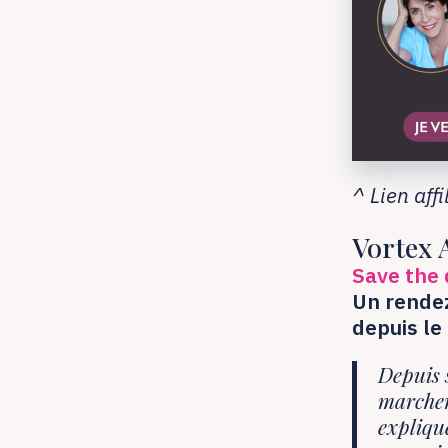
^ Lien affi
Vortex 
Save the
Un rende
depuis l
Depuis 
marchen
explique