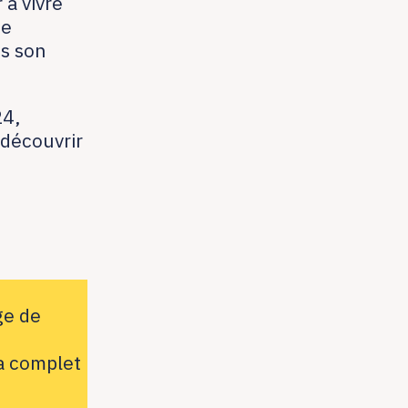
 à vivre
de
s son
24,
 découvrir
ge de
a complet