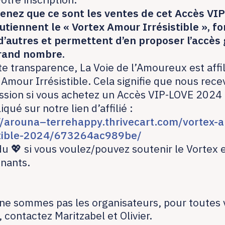
nez que ce sont les ventes de cet Accès VI
utiennent le « Vortex Amour Irrésistible », fon
 d’autres et permettent d’en proposer l’accès 
rand nombre.
te transparence, La Voie de l’Amoureux est affi
 Amour Irrésistible. Cela signifie que nous rec
sion si vous achetez un Accès VIP-LOVE 2024
liqué sur notre lien d’affilié :
//arouna–terrehappy.thrivecart.com/vortex-
stible-2024/673264ac989be/
du 💖 si vous voulez/pouvez soutenir le Vortex e
enants.
ne sommes pas les organisateurs, pour toutes 
 contactez Maritzabel et Olivier.