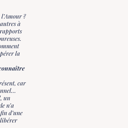
e l’Amour ?
 autres à
 rapports
oureuses.
 comment
pérer la
 connaître
résent, car
ionnel…
, un
de n’a
 fin d’une
libérer