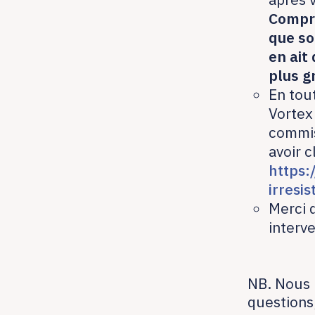
Compre
que so
en ait
plus g
En tou
Vortex
commis
avoir c
https:
irresi
Merci 
interv
NB. Nous 
questions,