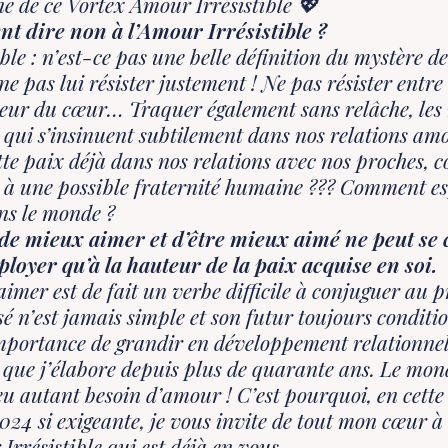
e de ce Vortex Amour Irrésistible 💖
 dire non à l’Amour Irrésistible ?
ible : n’est-ce pas une belle définition du mystère d
ne pas lui résister justement ! Ne pas résister entre
eur du cœur… Traquer également sans relâche, les
e qui s’insinuent subtilement dans nos relations am
tte paix déjà dans nos relations avec nos proches,
r à une possible fraternité humaine ??? Comment es
ns le monde ?
 de mieux aimer et d’être mieux aimé ne peut se
éployer qu’à la hauteur de la paix acquise en soi.
aimer est de fait un verbe difficile à conjuguer au p
sé n’est jamais simple et son futur toujours condit
importance de grandir en développement relationnel
 que j’élabore depuis plus de quarante ans. Le mon
eu autant besoin d’amour ! C’est pourquoi, en cette
024 si exigeante, je vous invite de tout mon cœur à 
Irrésistible qui est déjà en vous.