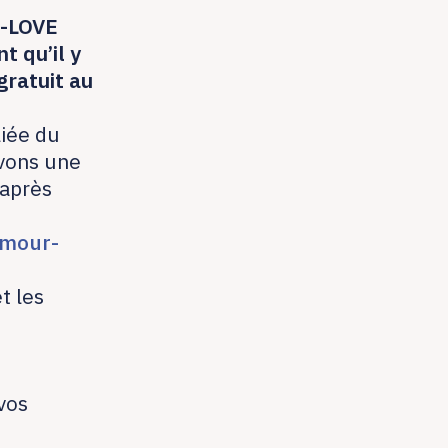
P-LOVE
t qu’il y
gratuit au
liée du
evons une
 après
amour-
t les
vos