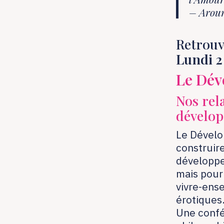
– Arou
Retrouv
Lundi 
Le Dév
Nos rela
dévelop
Le Dévelo
construir
développem
mais pour 
vivre-ense
érotiques
Une confé