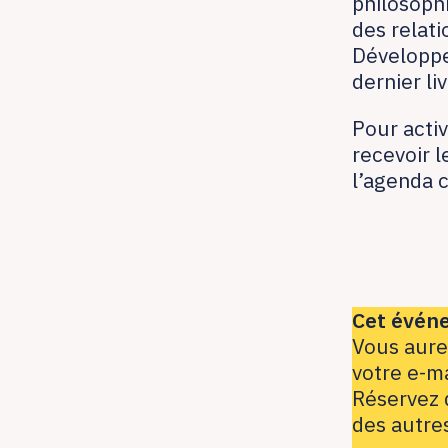
philosophi
des relat
Développe
dernier li
Pour activ
recevoir l
l’agenda 
Cet évén
Vous aure
votre e-ma
Réservez 
des autre