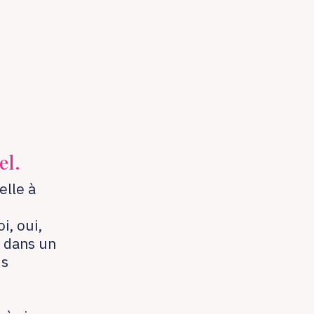
el.
elle à
i, oui,
r dans un
us