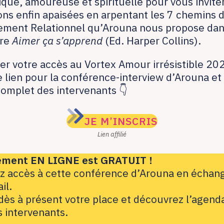
que, amoureuse et spirituelle pour vous inviter
ions enfin apaisées en arpentant les 7 chemins 
ment Relationnel qu’Arouna nous propose dan
vre
Aimer ça s’apprend
(Ed. Harper Collins).
er votre accès au Vortex Amour irrésistible 20
e lien pour la conférence-interview d’Arouna et
complet des intervenants 👇
JE M’INSCRIS
Lien affilié
ement EN LIGNE est GRATUIT !
z accès à cette conférence d’Arouna en échan
il.
dès à présent votre place et découvrez l’agend
s intervenants.