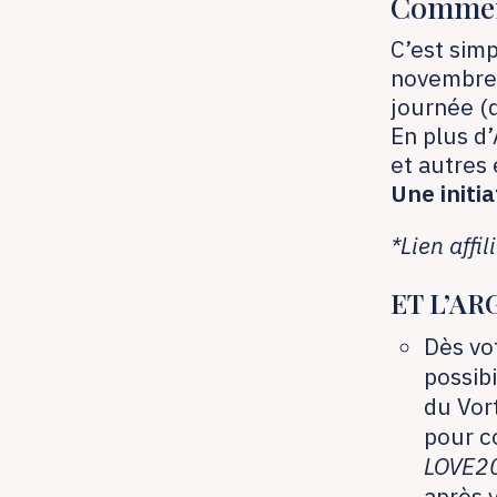
Comment
C’est simp
novembre 
journée (
En plus d
et autres 
Une initi
*Lien affil
ET L’AR
Dès vot
possibi
du Vor
pour c
LOVE2
après v