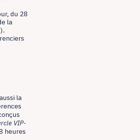
ur, du 28
e la
).
renciers
aussi la
férences
 conçus
rcle VIP-
48 heures