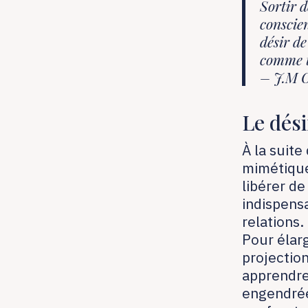
Sortir 
conscie
désir de
comme te
– J.M 
Le dés
À la suite
mimétique
libérer de
indispens
relations.
Pour élarg
projection
apprendre 
engendrée