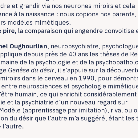
dre et grandir via nos neurones miroirs et cela
ce à la naissance : nous copions nos parents,
rs modèles mimétiques.
e pire
,
la comparaison qui engendre convoitise et
hel Oughourlian
, neuropsychiatre, psychologu
applique depuis près de 40 ans les thèses de R
omaine de la psychologie et de la psychopathol
age
Genèse du désir
, il s’appuie sur la découver
miroirs dans le cerveau en 1990, pour démontr
 entre neurosciences et psychologie mimétique 
l’être humain, ce qui enrichit considérablement 
ie et la psychiatrie d’un nouveau regard sur
. Modèle (apprentissage par imitation), rival ou 
tion du désir que l’autre m’a suggéré, étant les t
 l’autre.