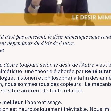
il n’est pas conscient, le désir mimétique nous ren
ent dépendants du désir de l’autre.
na
désire toujours selon le désir de l’Autre
» est l
mimétique, une théorie élaborée par
René Gira
ogue, historien et philosophe) à la fin des an
n, nous sommes tous des copieurs : Le mécani
n se situe au cœur de toute relation.
e meilleur,
l’apprentissage.
ation est neurologiquement inévitable. Nous im