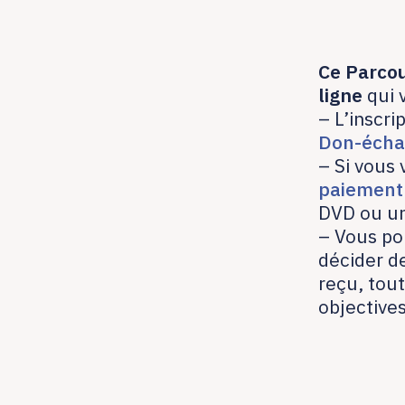
Ce Parcou
ligne
qui 
– L’inscri
Don-éch
– Si vous
paiement
DVD ou u
– Vous pou
décider de
reçu, tout
objectives