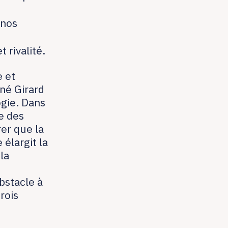
 nos
 rivalité.
e et
ené Girard
ogie. Dans
te des
er que la
élargit la
la
obstacle à
rois