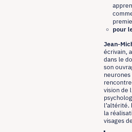
appren
commen
premie
pour l
Jean-Mic
écrivain, 
dans le d
son ouvr
neurones 
rencontre
vision de 
psycholog
l’altérité
la réalisa
visages de