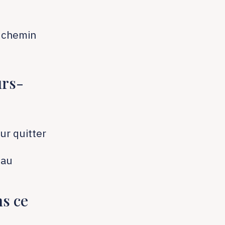
n chemin
urs-
ur quitter
 au
ns ce