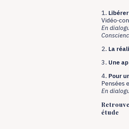
1.
Libérer
Vidéo-con
En dialog
Conscien
2.
La réal
3.
Une app
4.
Pour u
Pensées e
En dialog
Retrouve
étude