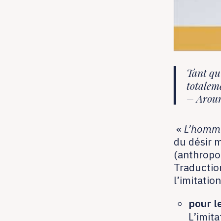
Tant qu’
totalem
– Arou
«
L’homme 
du désir 
(anthropol
Traductio
l’imitatio
pour l
L’imit