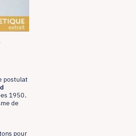
d
e postulat
rd
nées 1950.
sme de
itons pour