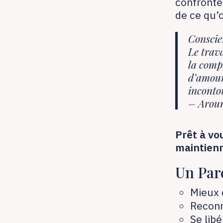
confronte
de ce qu’o
Conscie
Le trav
la comp
d’amour
inconto
– Arou
Prêt à vo
maintienn
Un Par
Mieux 
Reconn
Se lib