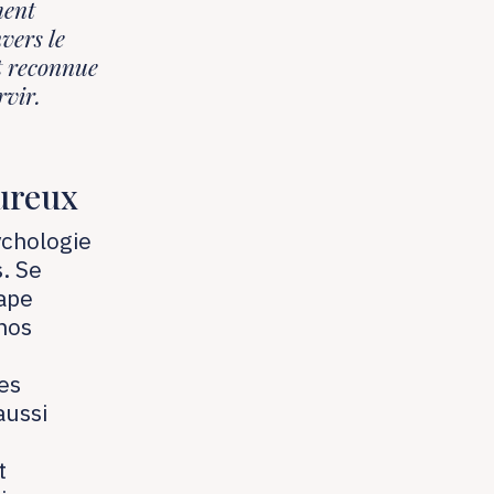
ment
vers le
st reconnue
rvir
.
oureux
ychologie
. Se
tape
nos
les
aussi
t