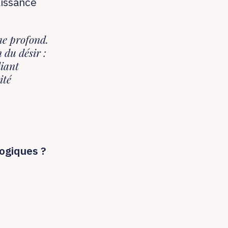
aissance
!
me profond.
 du désir :
iant
ité
ogiques ?