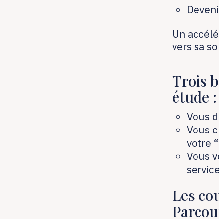
Deveni
Un accélé
vers sa so
Trois 
étude :
Vous dé
Vous c
votre 
Vous v
service
Les co
Parcou