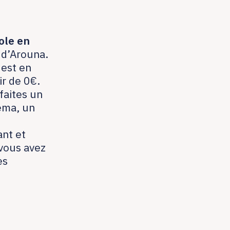
ole en
 d’Arouna.
 est en
ir de 0€.
faites un
éma, un
ant et
 vous avez
es